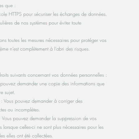
es que :
tocole HTTPS pour sécuriser les échanges de données.
ulières de nos systèmes pour éviter toute
ns toutes les mesures nécessaires pour protéger vos
me n’est complètement à l’abri des risques.
roits suivants concernant vos données personnelles :
s pouvez demander une copie des informations que
e sujet.
on : Vous pouvez demander à corriger des
ctes ou incomplètes.
t : Vous pouvez demander la suppression de vos
 lorsque celles-ci ne sont plus nécessaires pour les
les elles ont été collectées.