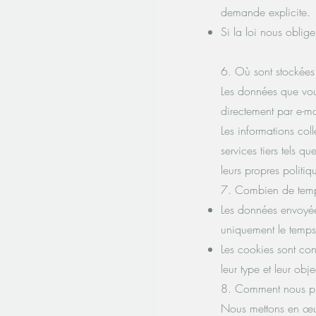
demande explicite.
Si la loi nous oblige
6. Où sont stockées
Les données que vou
directement par e-m
Les informations col
services tiers tels q
leurs propres politiq
7. Combien de temp
Les données envoyée
uniquement le temps
Les cookies sont co
leur type et leur objec
8. Comment nous pr
Nous mettons en œuv