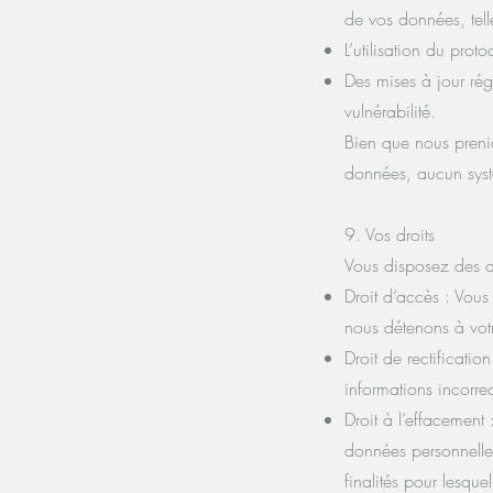
de vos données, tell
L’utilisation du pro
Des mises à jour rég
vulnérabilité.
Bien que nous prenio
données, aucun systè
9. Vos droits
Vous disposez des d
Droit d’accès : Vou
nous détenons à votr
Droit de rectificati
informations incorre
Droit à l’effacemen
données personnelles
finalités pour lesquel